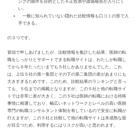
ングの操作を目的とした不正投票や虚偽報告が入りにく
い。
一般に知られていない隠れた比較情報も口コミの形で入
手できる。
の３つです。
冒頭で申しあげましたが、比較情報を集計した結果、医師の転
職をしっかりとサポートできる転職サイトは、わたしが転職し
てから６年たったいまでも５社しかありませんでした。これ
は、上位５社の第一集団とその下の第二集団の差があまりにも
大きすぎるためです。このため、比較結果のランキングと言っ
ても、５位までの掲載となりますが、この５社と他の転職サイ
トでは非常に差が大きく、この５社は医師の転職における特殊
事情に精通しており、幅広いネットワークとレベルの高い医師
専門の転職コンサルタント体制を有しているので安全に転職が
行えますが、この５社と比較して他の転職サイトは未成熟な面
が目立つため、利用するにはリスクが高いと思われます。