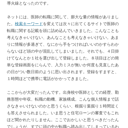
導火線となったのです。
ネットには、医師の転職に関して、膨大な量の情報がありまし
た。
検索キーワード
を変えては次々に出てくるサイトで医師の
転職に関する記載を頭に詰め込んでいきました。こんなことも
考えなきゃいけない、あんなことも考えなきゃいけない。あま
りに情報が多過ぎて、なにから手をつければいいのかすらわか
らないほど頭の中が混乱してしまいました。それでも、４日掛
けてなんとか１社を選び出して登録しました。８項目ほどの簡
単な登録画面をにらんで、入力ミスが無いか何度も見直したあ
の日がつい数日前のように思い出されます。登録をすますと、
１時間ほどで携帯に電話がかかってきました。
ここからが大変だったんです。出身校や医師としての経歴、勤
務形態や年収、転職の動機、家族構成。こんな個人情報まで話
さなきゃいけないのかと思うくらい、根掘り葉掘り１時間近く
も答えさせられました。いま思うと住宅ローンの審査でもこれ
ほど聞かれたりしません。ここでおかしいと思うべきだったん
でしょうが、すでに頭の中が転職へ踏み出してしまっているわ