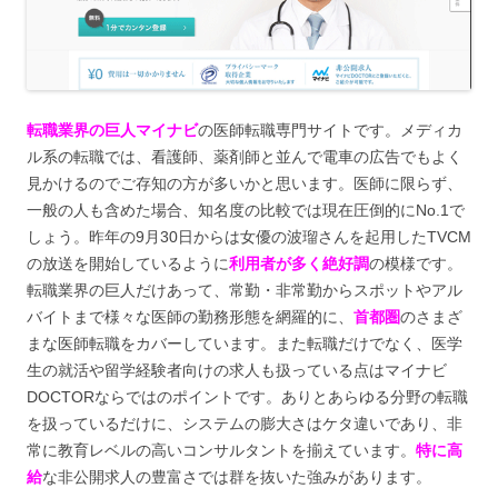
転職業界の巨人マイナビ
の医師転職専門サイトです。メディカ
ル系の転職では、看護師、薬剤師と並んで電車の広告でもよく
見かけるのでご存知の方が多いかと思います。医師に限らず、
一般の人も含めた場合、知名度の比較では現在圧倒的にNo.1で
しょう。昨年の9月30日からは女優の波瑠さんを起用したTVCM
の放送を開始しているように
利用者が多く絶好調
の模様です。
転職業界の巨人だけあって、常勤・非常勤からスポットやアル
バイトまで様々な医師の勤務形態を網羅的に、
首都圏
のさまざ
まな医師転職をカバーしています。また転職だけでなく、医学
生の就活や留学経験者向けの求人も扱っている点はマイナビ
DOCTORならではのポイントです。ありとあらゆる分野の転職
を扱っているだけに、システムの膨大さはケタ違いであり、非
常に教育レベルの高いコンサルタントを揃えています。
特に高
給
な非公開求人の豊富さでは群を抜いた強みがあります。