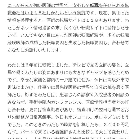
にしがらみが強い医師の世界で、安心して
転職
を任せられる転
職会社はいまも５社しかないという実態
です。現在、集まった
情報を整理すると、医師の転職サイトは１１８もあります。わ
たしがネット情報過多の末、良くない転職サイトに登録したせ
いで、とんでもない目にあった医師の転職経験や、多くの転職
経験医師の成功した転職要因と失敗した転職要因も、合わせて
あなたにお話しいたします。
わたしは６年前に転職しました。テレビで見る医師の姿と、医
局で働くわたしの姿にあまりにも大きなギャップを感じたため
です。幸せな家族と都内の一戸建てに住み、休日は高級外車で
趣味に出かけ、仕事では最先端医療の世界で自分の腕を磨く医
師たち。対するわたしは、患者さんの診察や入院患者の回診の
みならず、手術や院内カンファレンス、医療情報担当者との打
ち合わせ。更には宿直勤務があり、宿直明けの翌日も通常どお
りの勤務が日常茶飯事。休日もオンコール。ボロネズミのよう
でした。このときのわたしの時給を計算したら、２４００円足
らず。パートで来ている看護師さんと比較して大して変わりま