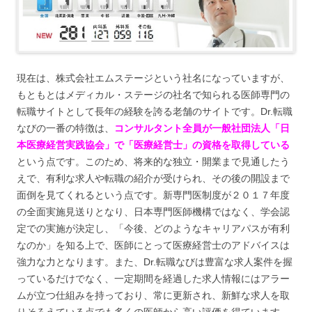
現在は、株式会社エムステージという社名になっていますが、
もともとはメディカル・ステージの社名で知られる医師専門の
転職サイトとして長年の経験を誇る老舗のサイトです。Dr.転職
なびの一番の特徴は、
コンサルタント全員が一般社団法人「日
本医療経営実践協会」で「医療経営士」の資格を取得している
という点です。このため、将来的な独立・開業まで見通したう
えで、有利な求人や転職の紹介が受けられ、その後の開設まで
面倒を見てくれるという点です。新専門医制度が２０１７年度
の全面実施見送りとなり、日本専門医師機構ではなく、学会認
定での実施が決定し、「今後、どのようなキャリアパスが有利
なのか」を知る上で、医師にとって医療経営士のアドバイスは
強力な力となります。また、Dr.転職なびは豊富な求人案件を握
っているだけでなく、一定期間を経過した求人情報にはアラー
ムが立つ仕組みを持っており、常に更新され、新鮮な求人を取
りそろえている点でも多くの医師から高い評価を得ています。