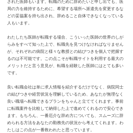
された医師もいます。転職のために辞めたいと申し出ても、医
局の力を維持するために、希望する場所へ派遣先を変更するな
どの妥協案を持ち出され、辞めること自体できなくなっている
人もいます。
わたしたち医師が転職する場合、こういった医師の世界のしが
らみをすべて知った上で、転職先を見つけなければなりません
が、それぞれの病院と様々な教授との結びつきを個人で把握す
るのは不可能です。この点こそが転職サイトを利用する最大の
メリットだと言う意見が、転職を経験した医師にはとても多い
です。
良い転職会社は単に求人情報を紹介するだけでなく、病院同士
の結びつきや経営状況を理解しているため、あなたが無理なく
良い職場へ転職できるプランをちゃんと立ててくれます。事前
に転職案件を比較して納得した上で進めてくれるので安心でき
ます。もちろん、一番厄介な辞め方についても、スムーズに辞
められる方法をあなたの勤務先の状況から考えてくれます。わ
たしはこの点が一番救われたと思っています。