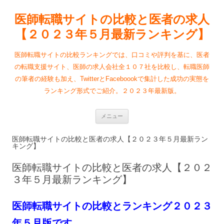
医師転職サイトの比較と医者の求人
【２０２３年５月最新ランキング】
医師転職サイトの比較ランキングでは、口コミや評判を基に、医者
の転職支援サイト、医師の求人会社全１０７社を比較し、転職医師
の筆者の経験も加え、TwitterとFaceboookで集計した成功の実態を
ランキング形式でご紹介。２０２３年最新版。
コ
メニュー
ン
テ
ン
医師転職サイトの比較と医者の求人【２０２３年５月最新ラン
ツ
キング】
へ
ス
キ
医師転職サイトの比較と医者の求人【２０２
ッ
プ
３年５月最新ランキング】
医師転職サイトの比較とランキング２０２３
年５月
版です。