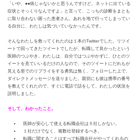
「いや、●●病じゃないかと思うんですけど。ネットに出ている
症状とそっくりなんですよ」と言って、こっちの診断をまとも
に取り合わない困った患者さん。あれを地で行ってしまってい
る自分に、わたしは気づいていなかったんです。
そんなわたしを救ってくれたのは１本のTwitterでした。リツイ
ートで回ってきたツイートでしたが、転職して良かったという
医師のつぶやき。わたしは、自分ではつぶやかずに、ひとのツ
イートを見ていいるだけの人なので、そのツイートにだれもが
見える形でのリプライをする勇気は無く、フォローした上で、
ダイレクトメッセージを送りました。親切にも彼は携帯の番号
を教えてくれたので、すぐに電話で話をして、わたしの状況を
説明しました。
そして、わかったこと。
医師が安心して使える転職会社は５社しかない。
１社だけでなく、複数社登録するべき。
転職に関することはすべて転職会社がやってくれるの