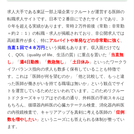
求人大手である東証一部上場企業リクルートが運営する医師の
転職求人サイトです。日本で２番目にできたサイトであり、３
０年を超える実績があります。常時２万件前後（常勤：非常勤
＝約２：１）の転職・求人が掲載されており、非公開求人では
高給案件が多く、特に
アルバイトや単発などの非常勤に強く
、
当直１回で４８万円
という掲載もあります。収入面だけでな
く、QOL（quality of life、生活の質）に重点を置いた「
当直無
し
」「
週4日勤務
」「
救急無し
」「
土日休み
」といったワークラ
イフバランス指向の求人も数多く保有していることも特徴で
す。これは「医師が何を望むのか」「他と比較して、もっと違
った医師が働きがいを持てる職場は無いか」という観点でサイ
トを運営しているためだといわれています。このためリクルー
トドクターズキャリアはその名の通り、外科医の手術スキルは
もちろん、循環器内科医の心臓カテーテル検査、消化器内科医
の内視鏡検査で、キャリアアップを真剣に考える医師の「
症例
数を増やしたい
」というニーズにも答えられる体制が整ってい
ます。