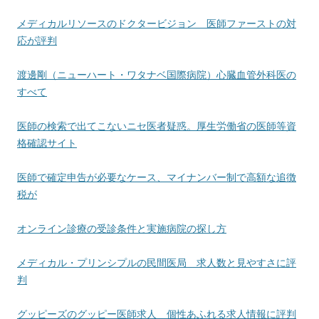
メディカルリソースのドクタービジョン 医師ファーストの対
応が評判
渡邊剛（ニューハート・ワタナベ国際病院）心臓血管外科医の
すべて
医師の検索で出てこないニセ医者疑惑。厚生労働省の医師等資
格確認サイト
医師で確定申告が必要なケース、マイナンバー制で高額な追徴
税が
オンライン診療の受診条件と実施病院の探し方
メディカル・プリンシプルの民間医局 求人数と見やすさに評
判
グッピーズのグッピー医師求人 個性あふれる求人情報に評判