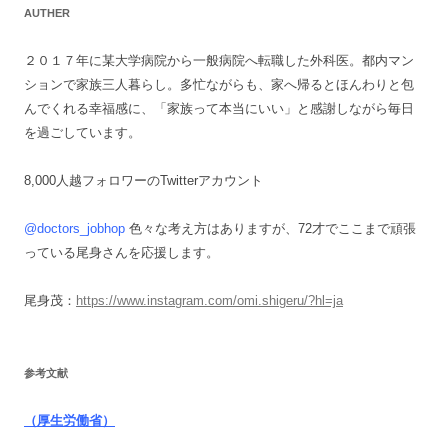
AUTHER
２０１７年に某大学病院から一般病院へ転職した外科医。都内マン
ションで家族三人暮らし。多忙ながらも、家へ帰るとほんわりと包
んでくれる幸福感に、「家族って本当にいい」と感謝しながら毎日
を過ごしています。
8,000人越フォロワーのTwitterアカウント
@doctors_jobhop
色々な考え方はありますが、72才でここまで頑張
っている尾身さんを応援します。
尾身茂：
https://www.instagram.com/omi.shigeru/?hl=ja
参考文献
（厚生労働省）