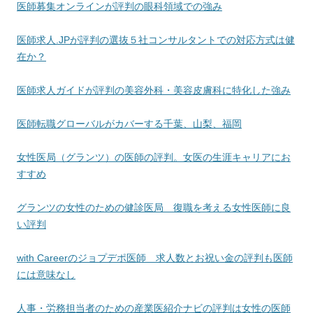
医師募集オンラインが評判の眼科領域での強み
医師求人.JPが評判の選抜５社コンサルタントでの対応方式は健
在か？
医師求人ガイドが評判の美容外科・美容皮膚科に特化した強み
医師転職グローバルがカバーする千葉、山梨、福岡
女性医局（グランツ）の医師の評判。女医の生涯キャリアにお
すすめ
グランツの女性のための健診医局 復職を考える女性医師に良
い評判
with Careerのジョプデポ医師 求人数とお祝い金の評判も医師
には意味なし
人事・労務担当者のための産業医紹介ナビの評判は女性の医師