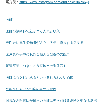
尾身茂：
https://www.instagram.com/omi.shigeru/?hl=ja
医師
医師の診療科で差がつく人気と収入
専門医に厚生労働省が２０１７年に導入する新制度
医局員を手中に収める強大な教授の支配力
派遣医師につきまとう家族との別居不安
医師にもクビがあるという逃れられない恐怖
外科医に多いうつ病の意外な原因
国境なき医師団が日本の医師に突き付ける危険と聖なる選択