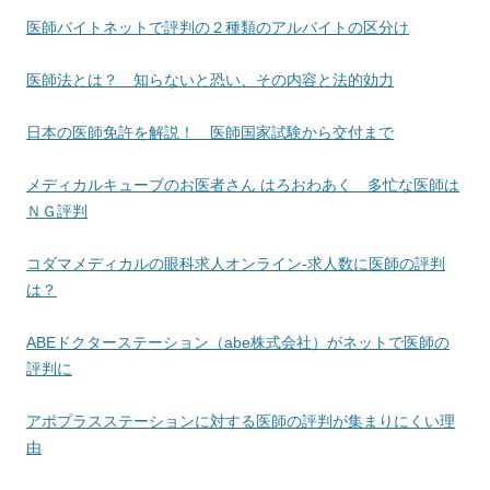
医師バイトネットで評判の２種類のアルバイトの区分け
医師法とは？ 知らないと恐い、その内容と法的効力
日本の医師免許を解説！ 医師国家試験から交付まで
メディカルキューブのお医者さん はろおわあく 多忙な医師は
ＮＧ評判
コダマメディカルの眼科求人オンライン-求人数に医師の評判
は？
ABEドクターステーション（abe株式会社）がネットで医師の
評判に
アポプラスステーションに対する医師の評判が集まりにくい理
由