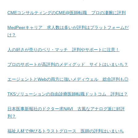
CMEコンサルティングのCME@医師転職 プロの凄腕に評判
MedPeerキャリア 求人数は多いが評判はプラットフォームだ
け？
人の好さが売りのベリ・マッチ 評判やサポートに注意！
プロのサポートが高評判のメディグッド サイトはいまいち？
エージェントとWebの両方に強いメディウェル 総合評判も◎
TKSソリューションの自由診療医師転職ドットコム 評判は？
日本医事新報社のドクター求NAVI 古風なアナログ派に好評
判？
福祉人材で伸びるトラストグロース 医師の評判はいまいち