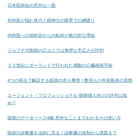
日本医師会の意外な一面
外科医が悩む体力と精神力の限界での綱渡り
内科医への他科目からの転科が魅力的な理由
ジョブデポ医師の口コミでは無理な手広さが評判
２０世紀にポーランドで行われた感動の心臓移植手術
4つの視点で解説する医師の求人事情！数倍もの年収格差の実態
エージェント・プロフェッショナル-医師個人向けの評判は低
め？
医師のデータベース4種-意外なことまでわかるその使い方
医師の診断書を法的に見る！診断書の規制から課題まで