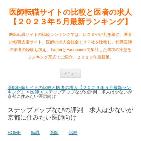
医師転職サイトの比較と医者の求人
【２０２３年５月最新ランキング】
医師転職サイトの比較ランキングでは、口コミや評判を基に、医者
の転職支援サイト、医師の求人会社全１０７社を比較し、転職医師
の筆者の経験も加え、TwitterとFaceboookで集計した成功の実態を
ランキング形式でご紹介。２０２３年最新版。
コ
メニュー
ン
テ
ン
医師転職サイトの比較と医者の求人【２０２３年５月最新ラン
ツ
キング】
>
医師
>
ステップアップなびの評判 求人は少ないが
へ
京都に住みたい医師向け
ス
キ
ッ
ステップアップなびの評判 求人は少ないが
プ
京都に住みたい医師向け
HOME
転職
医師
比較