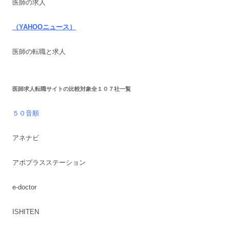
医師の求人
（YAHOOニュース）
医師の転職と求人
医師求人転職サイトの比較対象全１０７社一覧
５０音順
アネナビ
アポプラスステーション
e-doctor
ISHITEN