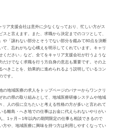
キャリア支援会社は意外に少なくなっており、忙しい方がス
ビスと言えます。また、求職から決定までのコツとして、
」や「譲れない部分とそうでない部分を鑑みて80点を決断
いて、忘れがちな心構えを明示してくれています。キャリ
せください」など、全てをキャリア支援会社が行うような
力だけでなく求職を行う方自身の意志も重要です。その上
るべきことを、効果的に進められるよう説明しているコン
のです。
地の地域医療の求人をトップページのバナーからワンクリ
ぞれの県の取り組みとして、地域医療研修システムや地域
々、人の役に立ちたいと考える性格の方が多いと言われて
いる離島・へき地での仕事はお金に代えられないやりがい
ん、1ヶ月～1年以内の期間限定の仕事も相談できるので
い方や、地域医療に興味を持つ方は利用しやすくなってい