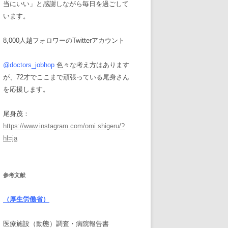
当にいい」と感謝しながら毎日を過ごして
います。
8,000人越フォロワーのTwitterアカウント
@doctors_jobhop
色々な考え方はあります
が、72才でここまで頑張っている尾身さん
を応援します。
尾身茂：
https://www.instagram.com/omi.shigeru/?
hl=ja
参考文献
（厚生労働省）
医療施設（動態）調査・病院報告書