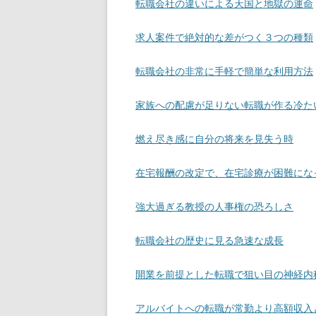
転職会社の違いによる天国と地獄の運命
求人案件で絶対的な差がつく３つの種類
転職会社の非常に手軽で簡単な利用方法
家族への配慮が足りない転職が作る冷た
燃え尽き感に自分の将来を見失う時
在宅報酬の改定で、在宅診療が困難にな
強大過ぎる教授の人事権の恐ろしさ
転職会社の歴史に見る急速な成長
開業を前提とした転職で狙い目の神経内
アルバイトへの転職が常勤より高額収入