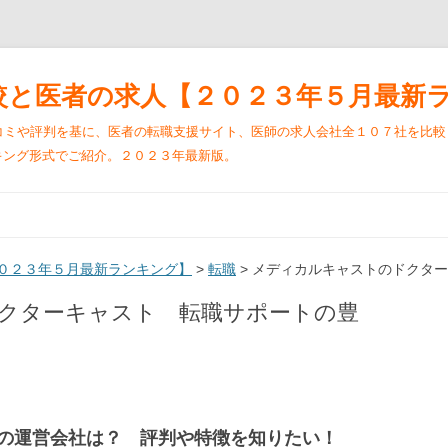
較と医者の求人【２０２３年５月最新
ミや評判を基に、医者の転職支援サイト、医師の求人会社全１０７社を比較し、転
ランキング形式でご紹介。２０２３年最新版。
コ
ン
テ
ン
ツ
０２３年５月最新ランキング】
>
転職
へ
>
メディカルキャストのドクター
ス
キ
クターキャスト 転職サポートの豊
ッ
プ
の運営会社は？ 評判や特徴を知りたい！