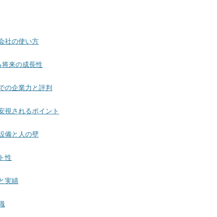
会社の使い方
せる将来の成長性
での企業力と評判
安視されるポイント
設備と人の壁
ト性
と実績
職